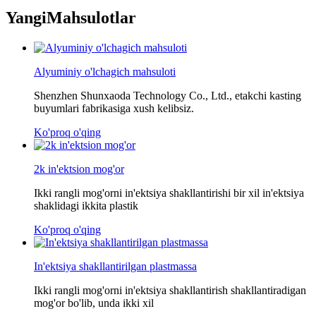
Yangi
Mahsulotlar
Alyuminiy o'lchagich mahsuloti
Shenzhen Shunxaoda Technology Co., Ltd., etakchi kasting
buyumlari fabrikasiga xush kelibsiz.
Ko'proq o'qing
2k in'ektsion mog'or
Ikki rangli mog'orni in'ektsiya shakllantirishi bir xil in'ektsiya
shaklidagi ikkita plastik
Ko'proq o'qing
In'ektsiya shakllantirilgan plastmassa
Ikki rangli mog'orni in'ektsiya shakllantirish shakllantiradigan
mog'or bo'lib, unda ikki xil