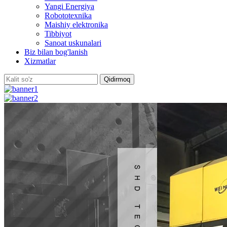
Yangi Energiya
Robototexnika
Maishiy elektronika
Tibbiyot
Sanoat uskunalari
Biz bilan bog'lanish
Xizmatlar