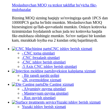
Moslashuvchan MOQ va tezkor takliflar bo'yicha fikr-
mulohazalar
Bizning MOQ sizning haqiqiy so'rovingizga qarab 1PCS dan
10000PCS gacha bo'lishi mumkin. Moslashuvchan MOQ
biznesingizni qo'llab-quvvatlashi mumkin. Onlayn kotirovka
tizimimizdan foydalanish uchun juda tez kotirovka haqida
fikr-mulohaza olishingiz mumkin. So'rov natijasi bir kundan
kam, murakkab loyiha esa 2 kundan ortiq bajarilmaydi.
CNC ishlov berish xizmati
- CNC torna qismlari
-CNC frezalash qismlari
-CNC ishlov berish qismlari
-5 Axis CNC ishlov berish qismlari
Inyeksion kalıplama xizmati
- Bir rangli qarshi qolipi
-2K overmolding xizmati
Die Casting xizmati
- Alyuminiy quyma qismlari
- Magneysum quyma qismlari
- Rux quyish qismlari
Yuzaki ishlov berish xizmati
Yuzaki ishlov berish xizmati