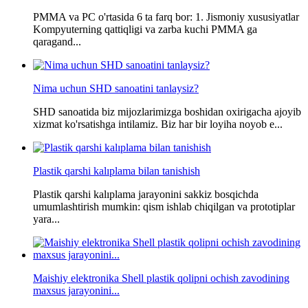
PMMA va PC o'rtasida 6 ta farq bor: 1. Jismoniy xususiyatlar
Kompyuterning qattiqligi va zarba kuchi PMMA ga
qaragand...
Nima uchun SHD sanoatini tanlaysiz?
SHD sanoatida biz mijozlarimizga boshidan oxirigacha ajoyib
xizmat ko'rsatishga intilamiz. Biz har bir loyiha noyob e...
Plastik qarshi kalıplama bilan tanishish
Plastik qarshi kalıplama jarayonini sakkiz bosqichda
umumlashtirish mumkin: qism ishlab chiqilgan va prototiplar
yara...
Maishiy elektronika Shell plastik qolipni ochish zavodining
maxsus jarayonini...