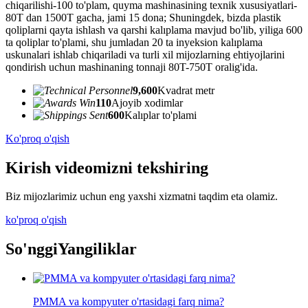
chiqarilishi-100 to'plam, quyma mashinasining texnik xususiyatlari-
80T dan 1500T gacha, jami 15 dona; Shuningdek, bizda plastik
qoliplarni qayta ishlash va qarshi kalıplama mavjud bo'lib, yiliga 600
ta qoliplar to'plami, shu jumladan 20 ta inyeksion kalıplama
uskunalari ishlab chiqariladi va turli xil mijozlarning ehtiyojlarini
qondirish uchun mashinaning tonnaji 80T-750T oralig'ida.
9,600
Kvadrat metr
110
Ajoyib xodimlar
600
Kalıplar to'plami
Ko'proq o'qish
Kirish videomizni tekshiring
Biz mijozlarimiz uchun eng yaxshi xizmatni taqdim eta olamiz.
ko'proq o'qish
So'nggi
Yangiliklar
PMMA va kompyuter o'rtasidagi farq nima?