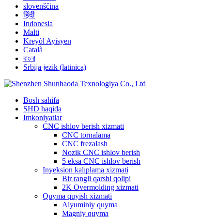
slovenščina
हिंदी
Indonesia
Malti
Kreyòl Ayisyen
Català
বাংলা
Srbija jezik (latinica)
Bosh sahifa
SHD haqida
Imkoniyatlar
CNC ishlov berish xizmati
CNC tornalama
CNC frezalash
Nozik CNC ishlov berish
5 eksa CNC ishlov berish
Inyeksion kalıplama xizmati
Bir rangli qarshi qolipi
2K Overmolding xizmati
Quyma quyish xizmati
Alyuminiy quyma
Magniy quyma