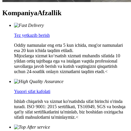
Kompaniya
Afzallik
Tez yetkazib berish
Oddiy namunalar eng erta 5 kun ichida, mog'or namunalari
esa 20 kun ichida taqdim etiladi.
Mijozlarga xizmat koʻrsatish xizmati muhandis sifatida 10
yildan ortiq tajribaga ega va istalgan vaqtda professional
savollarga javob berish va kutish vaqtingizni qisqartirish
uchun 24-soatlik onlayn xizmatlarni taqdim etadi.<
Yuqori sifat kafolati
Ishlab chiqarish va xizmat ko'rsatishda sifat birinchi o'rinda
turadi. ISO 9001: 2015 sertifikati, TS16949, SGS va boshqa
qat'iy sifat sertifikatlarini ta'minlab, biz boshidan oxirigacha
sifatli mahsulotlarni ta'minlaymiz.<