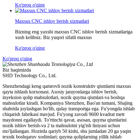
Ko'proq o'qing
Maxsus CNC ishlov berish xizmatlari
Bizning eng yaxshi maxsus CNC ishlov berish xizmatlariga
xush kelibsiz. Biz yuqori sifatli maxsus
Ko'proq o'qing
Ko'proq o'qing
Biz haqimizda
SHD Technology Co., Ltd.
Shenzhendagi keng qamrovli nozik konstruktiv qismlarni maxsus
qayta ishlash korxonasi. Asosiy jarayonlarga ishlov berish,
inyeksion qolip mahsulotlari, nozik quyma qismlari-va boshqa
mahsulotlar kiradi. Kompaniya Shenzhen, Bao'an tumani, Shajing
shahrida joylashgan bo'lib, qulay transportga ega. Fu'yongda ishlab
chiqarish fabrikasi mavjud. Fu'yong zavodi 9600 kvadrat metr
maydonni egallaydi. To'rtinchi qavat, asosan, quyma qismlarini
nozik ishlov berish-va 2 ta mahsulotni yig'ish liniyasi uchun
mo'ljallangan. Hozirda qariyb 50 kishi, shu jumladan 20 ga yaqin
texnik boshqaruv xodimlari; quyma qoliplarning yillik ishlab