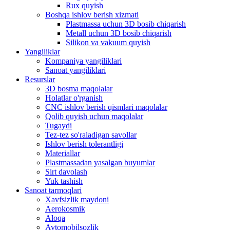
Rux quyish
Boshqa ishlov berish xizmati
Plastmassa uchun 3D bosib chiqarish
Metall uchun 3D bosib chiqarish
Silikon va vakuum quyish
Yangiliklar
Kompaniya yangiliklari
Sanoat yangiliklari
Resurslar
3D bosma maqolalar
Holatlar o'rganish
CNC ishlov berish qismlari maqolalar
Qolib quyish uchun maqolalar
Tugaydi
Tez-tez so'raladigan savollar
Ishlov berish tolerantligi
Materiallar
Plastmassadan yasalgan buyumlar
Sirt davolash
Yuk tashish
Sanoat tarmoqlari
Xavfsizlik maydoni
Aerokosmik
Aloqa
Avtomobilsozlik