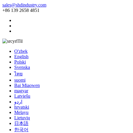
sales@shdindustry.com
+86 139 2658 4851
Til
O'zbek
English
Polski
Svenska
ไทย
suomi
Bai Miaowen
magyar
Latviešu
اردو
hrvatski
Melayu
Lietuvių
日本語
한국어