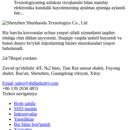
Texnologiyaning uzluksiz rivojlanishi bilan maishiy
elektronika kundalik hayotimizning ajralmas qismiga aylandi.
Iste...
Biz barcha korxonalar uchun yuqori sifatli xizmatlarni taqdim
etishga chin dildan tayyormiz. Haqiqiy vaqtda tashrif buyurish va
butun dunyo bo'ylab mijozlarning biznes muzokaralari yuqori
baholanadi.
24/7
Bepul yordam
Zavod qo'shilishi: 4/F, №2 bino, Tian Rui sanoat shahri, Fuyong
shahri, Bao'an, Shenzhen, Guangdong viloyati, Xitoy
Email :sales@shdindustry.com
+86 139 2658 4851
Tezkor navigatsiya
Bosh sahifa
SHD haqida
Imkoniyatlar
Yangiliklar
Biz bilan bog'lanish
Xizmatlar