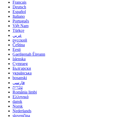
Français
Deutsch
Español
Italiano
Português
Việt Nam
Türkçe
عربي
русский
Čeština
Eesti
Gaeilgenah Éireann
íslenska
Cymraeg
Български
українська
bosanski
فارسی
עברית
România limbi
Ελληνικά
dansk
Norsk
Nederlands
slovenčina